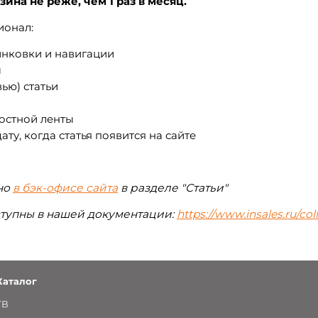
ина не реже, чем 1 раз в месяц.
ионал:
инковки и навигации
м
ью) статьи
востной ленты
у, когда статья появится на сайте
жно
в бэк-офисе сайта
в разделе "Статьи"
оступны в нашей документации:
https://www.insales.ru/co
Каталог
ТВ