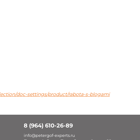
llection/doc-settings/product/rabota-s-blogami
8 (964) 610-26-89
info@petergof-experts.ru