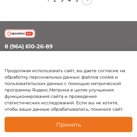
1
2
3
4
5
8 (964) 610-26-89
info@petergof-experts.ru
Петергоф, Санкт-Петербургский пр., д.60
Продолжая использовать сайт, вы даете согласие на
обработку персональных данных: файлов cookie и
пользовательских данных с помощью метрической
Покупателям
программы Яндекс.Метрика в целях улучшения
функционирования сайта и проведения
Каталог
статистических исследований. Если вы не хотите,
чтобы ваши данные обрабатывались, покиньте сайт.
Принять