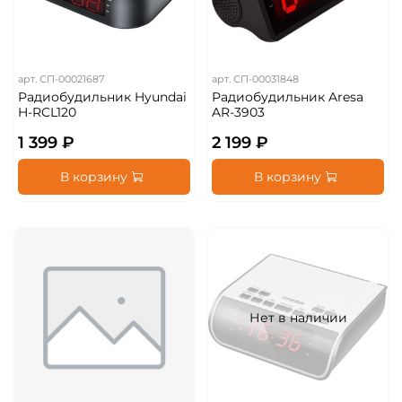
арт.
СП-00021687
арт.
СП-00031848
Радиобудильник Hyundai
Радиобудильник Aresa
H-RCL120
AR-3903
1 399 ₽
2 199 ₽
В корзину
В корзину
Нет в наличии