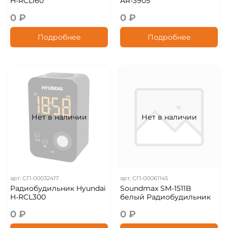
H-RCL160
AR-3905
0 ₽
0 ₽
Подробнее
Подробнее
Нет в наличии
Нет в наличии
арт.
СП-00032417
арт.
СП-00061145
Радиобудильник Hyundai
Soundmax SM-1511B
H-RCL300
белый Радиобудильник
0 ₽
0 ₽