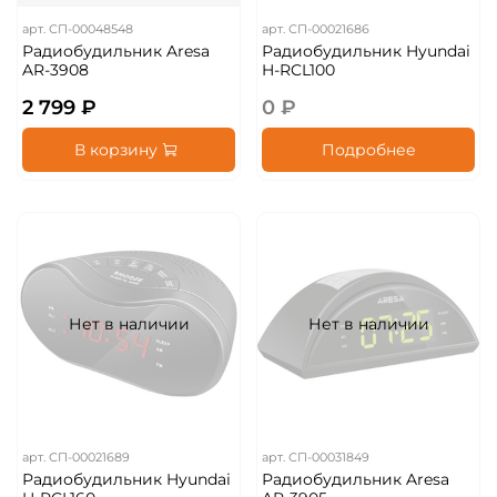
арт.
СП-00048548
арт.
СП-00021686
Радиобудильник Aresa
Радиобудильник Hyundai
AR-3908
H-RCL100
2 799 ₽
0 ₽
В корзину
Подробнее
Нет в наличии
Нет в наличии
арт.
СП-00021689
арт.
СП-00031849
Радиобудильник Hyundai
Радиобудильник Aresa