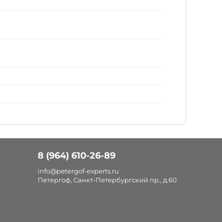
8 (964) 610-26-89
info@petergof-experts.ru
Петергоф, Санкт-Петербургский пр., д.60