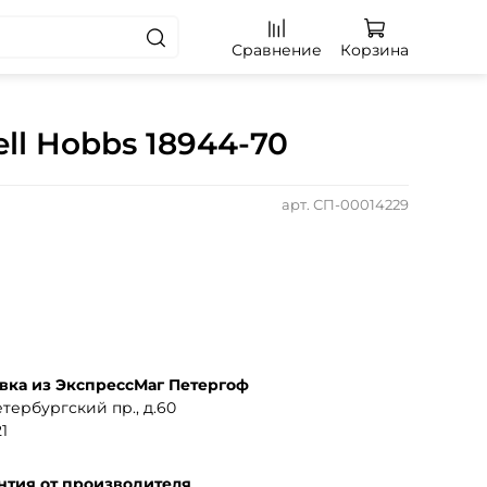
Сравнение
Корзина
ll Hobbs 18944-70
арт.
СП-00014229
вка из ЭкспрессМаг Петергоф
тербургский пр., д.60
1
нтия от производителя