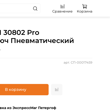
Сравнение
Корзина
 30802 Pro
юч Пневматический
ь
арт.
СП-00017459
В корзину
вка из ЭкспрессМаг Петергоф