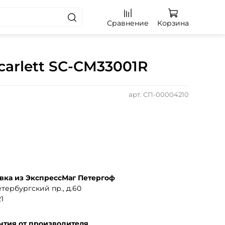
Сравнение
Корзина
arlett SC-CM33001R
арт.
СП-00004210
вка из ЭкспрессМаг Петергоф
тербургский пр., д.60
1
нтия от производителя