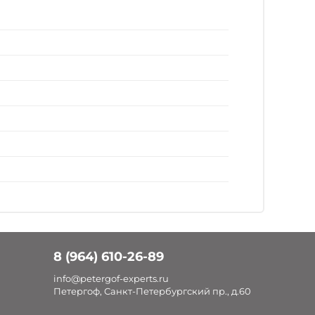
8 (964) 610-26-89
info@petergof-experts.ru
Петергоф, Санкт-Петербургский пр., д.60