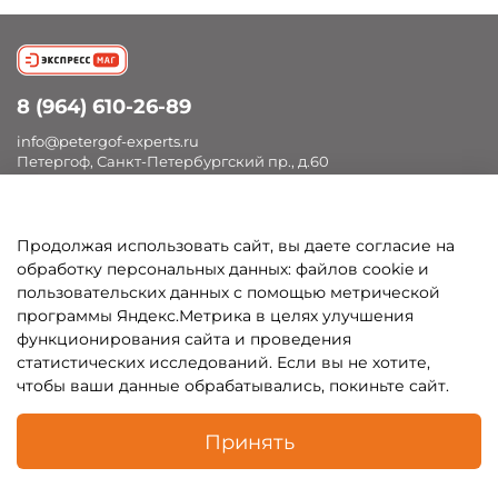
8 (964) 610-26-89
info@petergof-experts.ru
Петергоф, Санкт-Петербургский пр., д.60
Продолжая использовать сайт, вы даете согласие на
Покупателям
обработку персональных данных: файлов cookie и
пользовательских данных с помощью метрической
Каталог
программы Яндекс.Метрика в целях улучшения
функционирования сайта и проведения
статистических исследований. Если вы не хотите,
чтобы ваши данные обрабатывались, покиньте сайт.
В корзину
Принять
Каталог
Поиск
Корзина
Профиль