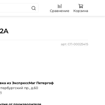
Сравнение
Корзина
02A
арт.
СП-00025415
вка из ЭкспрессМаг Петергоф
тербургский пр., д.60
1
нтия от производителя