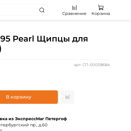
Сравнение
Корзина
i95 Pearl Щипцы для
)
арт.
СП-00008684
В корзину
вка из ЭкспрессМаг Петергоф
тербургский пр., д.60