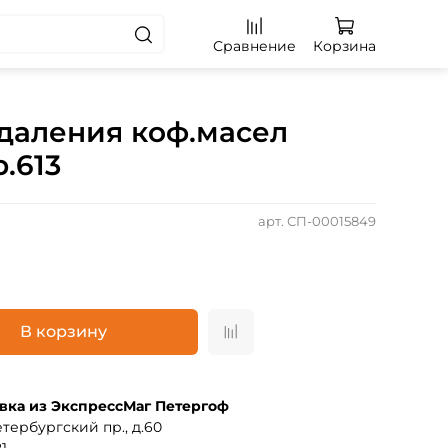
Сравнение
Корзина
удаления коф.масел
р.613
арт.
СП-00015849
В корзину
вка из ЭкспрессМаг Петергоф
тербургский пр., д.60