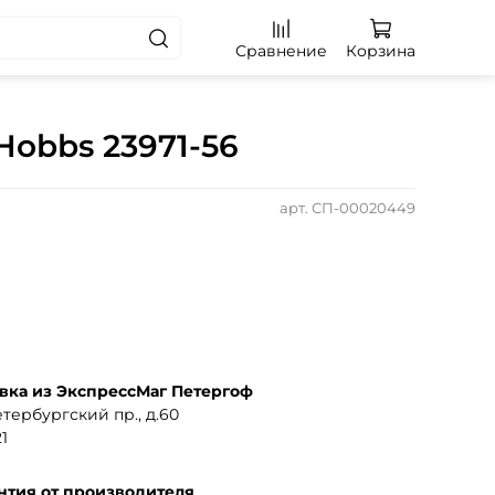
Сравнение
Корзина
 Hobbs 23971-56
арт.
СП-00020449
вка из ЭкспрессМаг Петергоф
тербургский пр., д.60
1
нтия от производителя